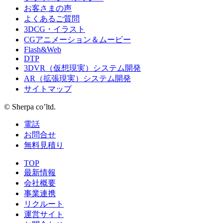
お客さまの声
よくあるご質問
3DCG・イラスト
CGアニメーション＆ムービー
Flash&Web
DTP
3DVR（仮想現実）システム開発
AR（拡張現実）システム開発
サイトマップ
© Sherpa co’ltd.
電話
お問合せ
無料見積り
TOP
最新情報
会社概要
事業連携
リクルート
運営サイト