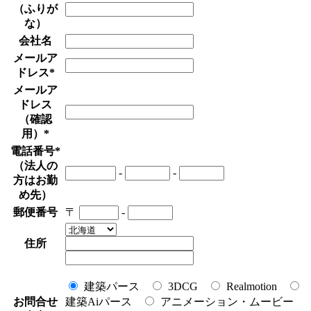
（ふりが
な）
会社名
メールア
ドレス
*
メールア
ドレス
（確認
用）
*
電話番号
*
（法人の
-
-
方はお勤
め先）
郵便番号
〒
-
住所
建築パース
3DCG
Realmotion
お問合せ
建築Aiパース
アニメーション・ムービー