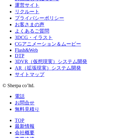
運営サイト
リクルート
プライバシーポリシー
お客さまの声
よくあるご質問
3DCG・イラスト
CGアニメーション＆ムービー
Flash&Web
DTP
3DVR（仮想現実）システム開発
AR（拡張現実）システム開発
サイトマップ
© Sherpa co’ltd.
電話
お問合せ
無料見積り
TOP
最新情報
会社概要