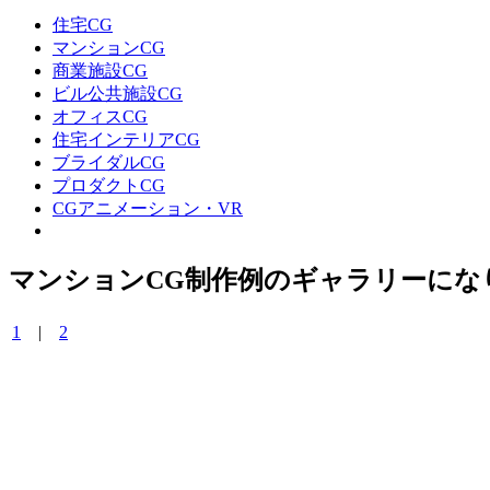
住宅CG
マンションCG
商業施設CG
ビル公共施設CG
オフィスCG
住宅インテリアCG
ブライダルCG
プロダクトCG
CGアニメーション・VR
マンションCG制作例のギャラリーにな
1
|
2